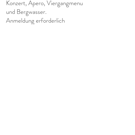
Konzert, Apero, Viergangmenu
und Bergwasser.
Anmeldung erforderlich
+423 788 14 00 oder
matu@matu.li
auch mit ÖV erreichbar, Bushalt
beim Gasthaus,
Übernachtungsmöglichkeit i.
Haus
Weitere vorgesehene öffentliche
Auftritte 2026